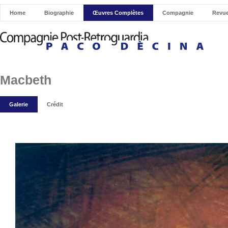
Home
Biographie
Œuvres Complètes
Compagnie
Revue
Macbeth
Galerie
Crédit